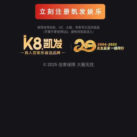
立 刻 注 册 凯 发 娱 乐
推荐使用谷歌、UC、火狐、夸客等主流浏览器
（尽量不要使用QQ、搜狗浏览器进入）
© 2025 信誉保障 大额无忧